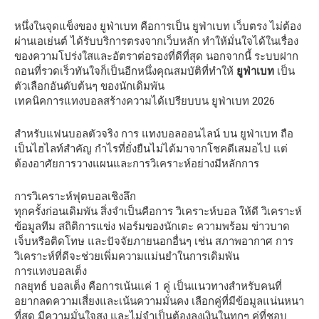
หนึ่งในจุดแข็งของ ยูฟ่าเบท คือการเป็น ยูฟ่าเบท เว็บตรง ไม่ต้อง
ผ่านเอเย่นต์ ได้รับบริการตรงจากเว็บหลัก ทำให้มั่นใจได้ในเรื่อง
ของความโปร่งใสและอัตราต่อรองที่ดีที่สุด นอกจากนี้ ระบบฝาก
ถอนที่รวดเร็วทันใจก็เป็นอีกหนึ่งคุณสมบัติที่ทำให้
ยูฟ่าเบท
เป็น
ตัวเลือกอันดับต้นๆ ของนักเดิมพัน
เทคนิคการแทงบอลสร้างความได้เปรียบบน ยูฟ่าเบท 2026
สำหรับแฟนบอลตัวจริง การ แทงบอลออนไลน์ บน ยูฟ่าเบท ถือ
เป็นไฮไลท์สำคัญ กำไรที่ยั่งยืนไม่ได้มาจากโชคดีเสมอไป แต่
ต้องอาศัยการวางแผนและการวิเคราะห์อย่างมีหลักการ
การวิเคราะห์ฟุตบอลเชิงลึก
ทุกครั้งก่อนเดิมพัน สิ่งจำเป็นคือการ วิเคราะห์บอล ให้ดี วิเคราะห์
ข้อมูลทีม สถิติการแข่ง ฟอร์มของนักเตะ ความพร้อม ข่าวบาด
เจ็บหรือติดโทษ และปัจจัยภายนอกอื่นๆ เช่น สภาพอากาศ การ
วิเคราะห์ที่ดีจะช่วยเพิ่มความแม่นยำในการเดิมพัน
การแทงบอลเต็ง
กลยุทธ์ บอลเต็ง คือการเน้นแค่ 1 คู่ เป็นแนวทางสำหรับคนที่
อยากลดความเสี่ยงและเน้นความมั่นคง เลือกคู่ที่มีข้อมูลแน่นหนา
ที่สุด มีความมั่นใจสูง และไม่จำเป็นต้องลงเงินในทุกๆ คู่ที่ชอบ