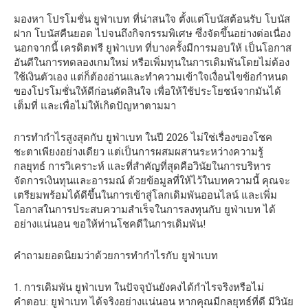
มองหา โปรโมชั่น ยูฟ่าเบท ที่น่าสนใจ ตั้งแต่โบนัสต้อนรับ โบนัส
ฝาก โบนัสคืนยอด ไปจนถึงกิจกรรมพิเศษ ซึ่งจัดขึ้นอย่างต่อเนื่อง
นอกจากนี้ เครดิตฟรี ยูฟ่าเบท ที่บางครั้งมีการมอบให้ เป็นโอกาส
อันดีในการทดลองเกมใหม่ หรือเพิ่มทุนในการเดิมพันโดยไม่ต้อง
ใช้เงินตัวเอง แต่ก็ต้องอ่านและทำความเข้าใจเงื่อนไขข้อกำหนด
ของโปรโมชั่นให้ดีก่อนตัดสินใจ เพื่อให้ใช้ประโยชน์จากมันได้
เต็มที่ และเพื่อไม่ให้เกิดปัญหาตามมา
การทำกำไรสูงสุดกับ ยูฟ่าเบท ในปี 2026 ไม่ใช่เรื่องของโชค
ชะตาเพียงอย่างเดียว แต่เป็นการผสมผสานระหว่างความรู้
กลยุทธ์ การวิเคราะห์ และที่สำคัญที่สุดคือวินัยในการบริหาร
จัดการเงินทุนและอารมณ์ ด้วยข้อมูลที่ให้ไว้ในบทความนี้ คุณจะ
เตรียมพร้อมได้ดีขึ้นในการเข้าสู่โลกเดิมพันออนไลน์ และเพิ่ม
โอกาสในการประสบความสำเร็จในการลงทุนกับ ยูฟ่าเบท ได้
อย่างแน่นอน ขอให้ท่านโชคดีในการเดิมพัน!
คำถามยอดนิยมว่าด้วยการทำกำไรกับ ยูฟ่าเบท
1. การเดิมพัน ยูฟ่าเบท ในปัจจุบันยังคงได้กำไรจริงหรือไม่
คำตอบ: ยูฟ่าเบท ได้จริงอย่างแน่นอน หากคุณมีกลยุทธ์ที่ดี มีวินัย