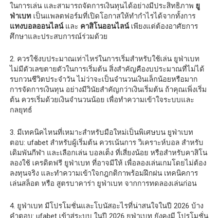
ในการเล่น และสามารถจัดการเงินทุนได้อย่างมีประสิทธิภาพ
ยู
ฟ่าเบท
เป็นแพลตฟอร์มที่เปิดโอกาสให้ทำกำไรได้จากทั้งการ
แทงบอลออนไลน์
และ
คาสิโนออนไลน์
เพียงแต่ต้องอาศัยการ
ศึกษาและประสบการณ์ร่วมด้วย
2. ควรใช้งบประมาณเท่าไหร่ในการเริ่มสำหรับใช้เล่น ยูฟ่าเบท
ไม่มีตัวเลขตายตัวในการเริ่มต้น สิ่งสำคัญคืองบประมาณที่ไม่ได้
รบกวนชีวิตประจำวัน ไม่ว่าจะเป็นจำนวนเงินเล็กน้อยหรือมาก
การจัดการเงินทุน อย่างมีวินัยสำคัญกว่าเงินเริ่มต้น ถ้าคุณเพิ่งเริ่ม
ต้น ควรเริ่มด้วยเงินจำนวนน้อย เพื่อทำความเข้าใจระบบและ
กลยุทธ์
3. มีเทคนิคไหนที่เหมาะสำหรับมือใหม่เป็นพิเศษบน ยูฟ่าเบท
ตอบ: ufabet สำหรับผู้เริ่มต้น ควรเน้นการ วิเคราะห์บอล สำหรับ
เดิมพันกีฬา และเลือกเล่น บอลเต็ง ที่เสี่ยงน้อย หรือสำหรับคาสิโน
ลองใช้ เครดิตฟรี ยูฟ่าเบท ที่อาจมีให้ เพื่อลองเล่นเกมโดยไม่ต้อง
ลงทุนจริง และทำความเข้าใจกฎกติกาพร้อมฝึกฝน เทคนิคการ
เล่นสล็อต หรือ สูตรบาคาร่า ยูฟ่าเบท จากการทดลองเล่นก่อน
4. ยูฟ่าเบท มีโปรโมชั่นและโบนัสอะไรที่น่าสนใจในปี 2026 บ้าง
คำตอบ: ufabet เข้าสู่ระบบ ในปี 2026 ยูฟ่าเบท ยังคงมี โปรโมชั่น