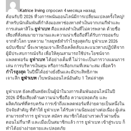
Katrice Irving
спросил 4 месяца назад
ต้อนรับปี 2026 ที่วงการพนันออนไลน์มีการเปลี่ยนแปลงครั้งใหญ่!
สำหรับนักเดิมพันที่กำลังมองหาช่องทางทำเงินจากเกมกีฬาและ
การเล่นคาสิโน
ยูฟ่าเบท
คือแหล่งทำเงินที่ไม่ควรพลาด ด้วยชื่อ
เสียงที่สั่งสมมายาวนานและความน่าเชื่อถือที่ได้รับการยอมรับ
จากทั่วโลก บทความ “กลยุทธ์ทำกำไรสูงสุดกับ ยูฟ่าเบท 2026
ฉบับเซียน” นี้จะพาคุณเจาะลึกถึงเคล็ดลับและแนวทางปฏิบัติจาก
ผู้มีประสบการณ์จริง เพื่อให้คุณสามารถใช้ประโยชน์จาก
แพลตฟอร์ม
ยูฟ่าเบท
ได้อย่างเต็มที่ ไม่ว่าจะเป็นการวางแผนการ
เล่น การบริหารเงินทุน หรือการเลือกเกมที่เหมาะสม เพื่อค
ว้า
กำไรสูงสุด
ในปีนี้ได้อย่างยั่งยืนและมีประสิทธิภาพ
เจาะลึก
ยูฟ่าเบท
เว็บพนันออนไลน์อันดับ 1 ใหม่ล่าสุด
ยูฟ่าเบท ยังคงยืนหยัดเป็นผู้นำในวงการเดิมพันออนไลน์ในปี
2026 มีชื่อเสียงด้านความน่าเชื่อถือ ความปลอดภัย และ
ผลิตภัณฑ์ที่ครบครัน การเข้าถึงแพลตฟอร์มที่ง่ายดายเป็นหนึ่งใน
ปัจจัยสำคัญ ที่ทำให้ ยูฟ่าเบท ได้รับความนิยมอย่างต่อเนื่อง ผู้เล่น
สามารถทำการ ยูฟ่าเบท สมัคร สมาชิกได้อย่างรวดเร็วผ่านขั้น
ตอนไม่กี่นาที และเมื่อเป็นสมาชิกแล้ว การ ยูฟ่าเบท เข้าสู่ระบบ ก็
ทำได้อย่างง่ายดายและปลอดภัย