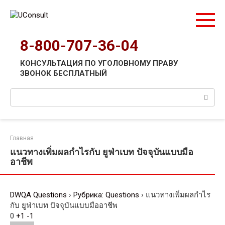
Перейти
к
контенту
8-800-707-36-04
КОНСУЛЬТАЦИЯ ПО УГОЛОВНОМУ ПРАВУ
ЗВОНОК БЕСПЛАТНЫЙ
Поиск:
Главная
แนวทางเพิ่มผลกำไรกับ ยูฟ่าเบท ปัจจุบันแบบมือ
อาชีพ
DWQA Questions
›
Рубрика: Questions
›
แนวทางเพิ่มผลกำไร
กับ ยูฟ่าเบท ปัจจุบันแบบมืออาชีพ
0
+1
-1