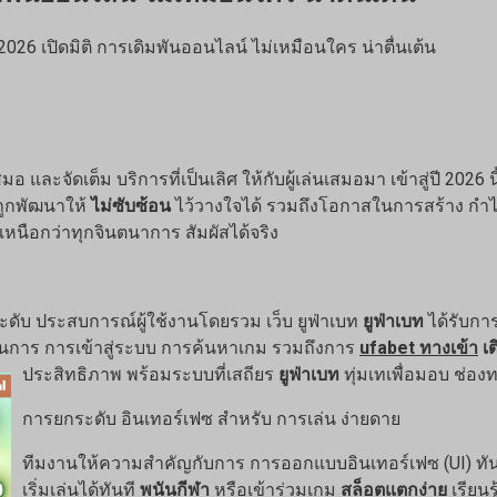
 2026 เปิดมิติ การเดิมพันออนไลน์ ไม่เหมือนใคร น่าตื่นเต้น
สมอ และจัดเต็ม บริการที่เป็นเลิศ ให้กับผู้เล่นเสมอมา เข้าสู่ปี 202
่ถูกพัฒนาให้
ไม่ซับซ้อน
ไว้วางใจได้ รวมถึงโอกาสในการสร้าง กำไรท
หนือกว่าทุกจินตนาการ สัมผัสได้จริง
ระดับ ประสบการณ์ผู้ใช้งานโดยรวม เว็บ ยูฟ่าเบท
ยูฟ่าเบท
ได้รับการ
เช่นการ การเข้าสู่ระบบ การค้นหาเกม รวมถึงการ
ufabet ทางเข้า
เต
ประสิทธิภาพ พร้อมระบบที่เสถียร
ยูฟ่าเบท
ทุ่มเทเพื่อมอบ ช่อง
การยกระดับ อินเทอร์เฟซ สำหรับ การเล่น ง่ายดาย
ทีมงานให้ความสำคัญกับการ การออกแบบอินเทอร์เฟซ (UI) ทันสมั
เริ่มเล่นได้ทันที
พนันกีฬา
หรือเข้าร่วมเกม
สล็อตแตกง่าย
เรียนร