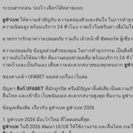
ระบบฝากถอน ว่องไว เลือกได้หลายแบบ
ยูฟ่าเบท
ให้ความสำคัญกับ ความคล่องตัวและทันใจ ในการทำธุรกรร
ความนิยมสูง พร้อมบริการ 24 ชั่วโมง รวดเร็วในพริบตา เพื่อ
มาตรการรักษาความปลอดภัย รวมถึง เจ้าหน้าที่ ซัพพอร์ต ผู้เชี่
ความปลอดภัย ข้อมูลส่วนตัวของคุณ ในการทำธุรกรรม เป็นสิ่งที่เ
ความมั่นใจให้สมาชิก ทีมงานคอยช่วยเหลือ พร้อมบริการ 24 ชั่วโ
รวดเร็วและเป็นกันเอง เพื่อความสะดวกสบายของทุกคนจาก
ยูฟ่
ช่องทางเข้า UFABET หมดห่วงเรื่อง เว็บล่ม
ปัญหา
ลิงก์ UFABET
ที่มักถูกปิด หรือมีปัญหาลิ้งค์เสีย เป็นควา
ลื่นไหล และเข้าถึง เว็บพนันบอล สะดวกสบายสูงสุด ทีมงาน ยูฟ่า
ข้อมูลเพิ่มเติม เกี่ยวกับ ยูฟ่าเบท ยูฟ่าเบท 2026
1. ยูฟ่าเบท 2026 มีอะไรใหม่ ที่โดดเด่นที่สุด
ยูฟ่าเบท
ในปี 2026 พัฒนา UI/UX ให้ใช้งานง่าย และลื่นไหล เกมใ