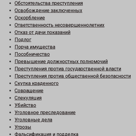
Обстоятельства преступления
Освобождение заключенных
Оскорбление
Ответственность несовершеннолетних
Отказ от дачи показаний
Подлог
Порча имущества
Пособничество
Превышение должностных полномочий
Преступления против государственной власти
Преступления против общественной безопасности
Скупка краденного
Совращение
Спекуляция
Убийство
Уголовное преследование
Уголовные дела
Угрозы
Фальсификация и подделка