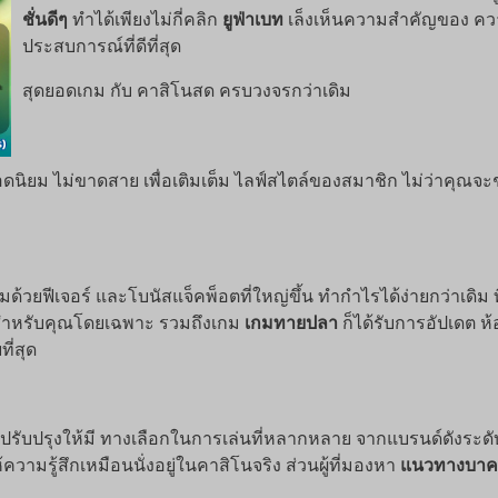
ชั่นดีๆ
ทำได้เพียงไม่กี่คลิก
ยูฟ่าเบท
เล็งเห็นความสำคัญของ ความ
ประสบการณ์ที่ดีที่สุด
สุดยอดเกม กับ คาสิโนสด ครบวงจรกว่าเดิม
ยอดนิยม ไม่ขาดสาย เพื่อเติมเต็ม ไลฟ์สไตล์ของสมาชิก ไม่ว่าคุ
ด้วยฟีเจอร์ และโบนัสแจ็คพ็อตที่ใหญ่ขึ้น ทำกำไรได้ง่ายกว่าเดิม 
ุด สำหรับคุณโดยเฉพาะ รวมถึงเกม
เกมทายปลา
ก็ได้รับการอัปเดต ห
ี่สุด
รปรับปรุงให้มี ทางเลือกในการเล่นที่หลากหลาย จากแบรนด์ดังร
วามรู้สึกเหมือนนั่งอยู่ในคาสิโนจริง ส่วนผู้ที่มองหา
แนวทางบาค