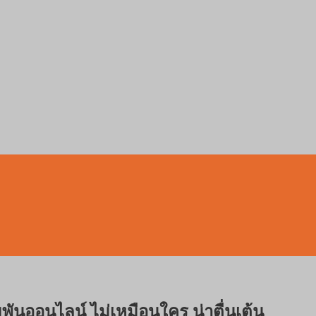
มพันออนไลน์ ไม่เหมือนใคร น่าตื่นเต้น