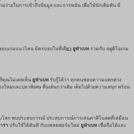
ง่ายในการเข้าถึงข้อมูล และการพนัน เพื่อให้นักเดิมพัน มี
ณจะชอบเกมแนวไหน มีครบจบในที่เด
ียว
ยูฟ่าเบท
ร่วมกับ สตูดิโอเกม
ที่คุณไม่เคยเห็น
ยูฟ่าเบท
รับรู้ได้ว่า ทุกคนชอบความแตกต่าง
้องใหม่และปลาพิเศษ ตื่นเต้นกว่าเดิม เต็มไปด้วยความสนุก พร้อม
ะดับโลก พบประสบการณ์ ประสบการณ์การเล่นคาสิโนสดที่เสมือน
าร่า
ปรับใช้ได้ทันที กับแพลตฟอร์มใหม่
ยูฟ่าเบท
เชื่อถือได้และ