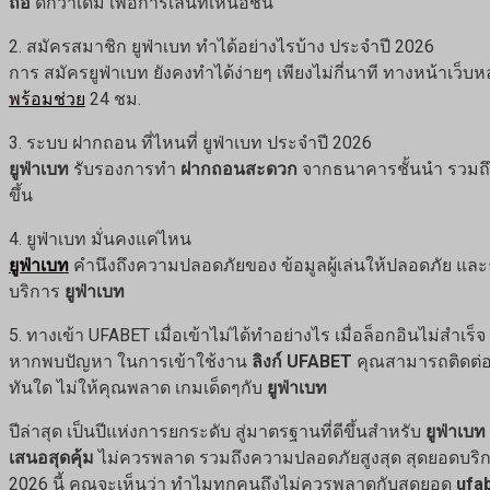
ถือ
ดีกว่าเดิม เพื่อการเล่นที่เหนือชั้น
2. สมัครสมาชิก ยูฟ่าเบท ทำได้อย่างไรบ้าง ประจำปี 2026
การ สมัครยูฟ่าเบท ยังคงทำได้ง่ายๆ เพียงไม่กี่นาที ทางหน้าเว็บ
พร้อมช่วย
24 ชม.
3. ระบบ ฝากถอน ที่ไหนที่ ยูฟ่าเบท ประจำปี 2026
ยูฟ่าเบท
รับรองการทำ
ฝากถอนสะดวก
จากธนาคารชั้นนำ รวมถึงร
ขึ้น
4. ยูฟ่าเบท มั่นคงแค่ไหน
ยูฟ่าเบท
คำนึงถึงความปลอดภัยของ ข้อมูลผู้เล่นให้ปลอดภัย และธุรกร
บริการ
ยูฟ่าเบท
5. ทางเข้า UFABET เมื่อเข้าไม่ได้ทำอย่างไร เมื่อล็อกอินไม่สำเร็จ
หากพบปัญหา ในการเข้าใช้งาน
ลิงก์ UFABET
คุณสามารถติดต่อ
ทันใด ไม่ให้คุณพลาด เกมเด็ดๆกับ
ยูฟ่าเบท
ปีล่าสุด เป็นปีแห่งการยกระดับ สู่มาตรฐานที่ดีขึ้นสำหรับ
ยูฟ่าเบท
เสนอสุดคุ้ม
ไม่ควรพลาด รวมถึงความปลอดภัยสูงสุด สุดยอดบริการ
2026 นี้ คุณจะเห็นว่า ทำไมทุกคนถึงไม่ควรพลาดกับสุดยอด
ufab